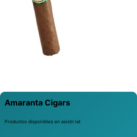
Previous
Next
Amaranta Cigars
Productos disponibles en asistir.lat