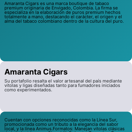
Amaranta Cigars es una marca boutique de tabaco
premium originaria de Envigado, Colombia. La firma se
especializa en la elaboración de puros premium hechos
totalmente a mano, destacando el carácter, el origen y el
alma del tabaco colombiano dentro de la cultura del puro.
Amaranta Cigars
Su portafolio resalta el valor artesanal del país mediante
vitolas y ligas diseñadas tanto para fumadores iniciados
como experimentados.
Cuentan con opciones reconocidas como la Línea Sur,
promocionada como un tributo a la elegancia del sabor
local, y la línea Animus.Formatos: Manejan vitolas clásicas