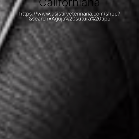
Californiana
https://www.asistirveterinaria.com/shop?
&search=Aguja%20sutura%20tipo