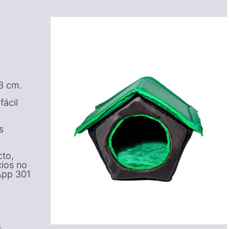
3 cm.
fácil
s
cto,
cios no
App 301
-