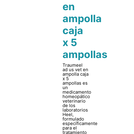
en
ampolla
caja
x 5
ampollas
Traumeel
ad us vet en
ampolla caja
x 5
ampollas es
un
medicamento
homeopático
veterinario
de los
laboratorios
Heel,
formulado
específicamente
para el
tratamiento