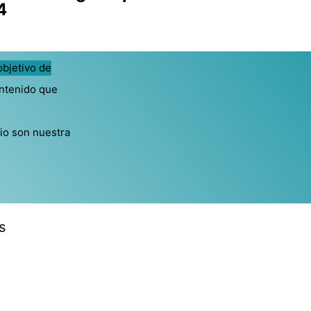
4
objetivo de
ontenido que
cio son nuestra
s