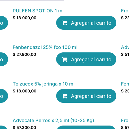
PULFEN SPOT ON 1 ml
Fro
$
18.900,00
$
2
to
Agregar al carrito
Fenbendazol 25% fco 100 ml
Adv
$
27.900,00
$
51
to
Agregar al carrito
Tolzucox 5% jeringa x 10 ml
Fen
$
18.000,00
$
2
to
Agregar al carrito
Advocate Perros x 2,5 ml (10-25 Kg)
Fro
$
57.300,00
$
57