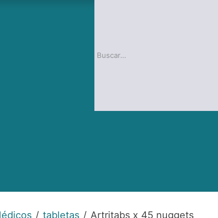
nda
Blog
Médicos
tabletas
Artritabs x 45 nuggets