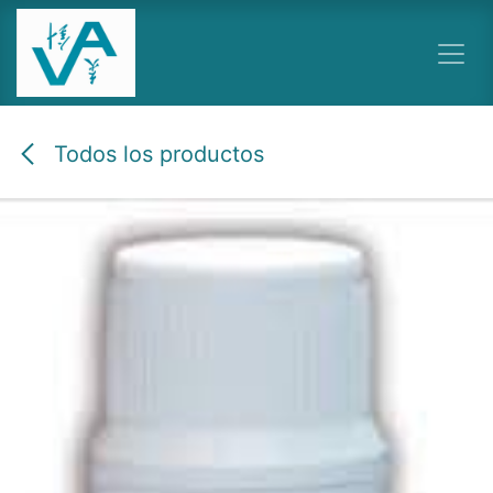
Ir al contenido
Todos los productos