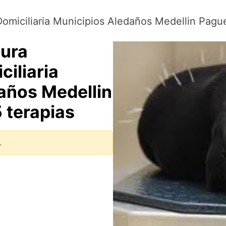
Domiciliaria Municipios Aledaños Medellin Pague
tura
ciliaria
años Medellin
 terapias
.