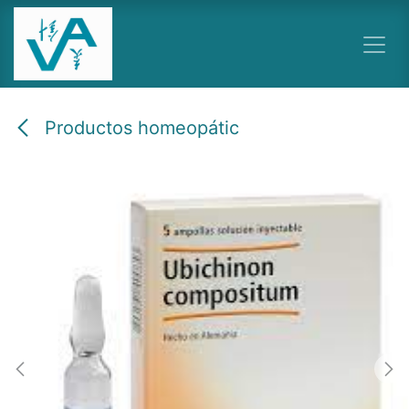
Ir al contenido
Productos homeopátic