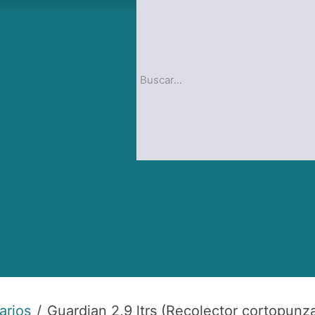
op
Blog
arios
Guardian 2,9 ltrs (Recolector cortopunz