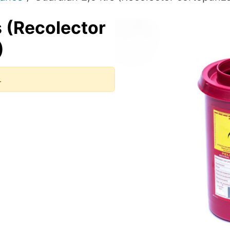
s (Recolector
)
.