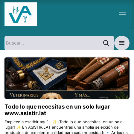
Ir al contenido
Todo lo que necesitas en un solo lugar
www.asistir.lat
Empiece a escribir aquí... ✨ ¡Todo lo que necesitas, en un solo
lugar! ✨ En ASISTIR.LAT encuentras una amplia selección de
productos de excelente calidad para cada necesidad: 🔹 Artículos