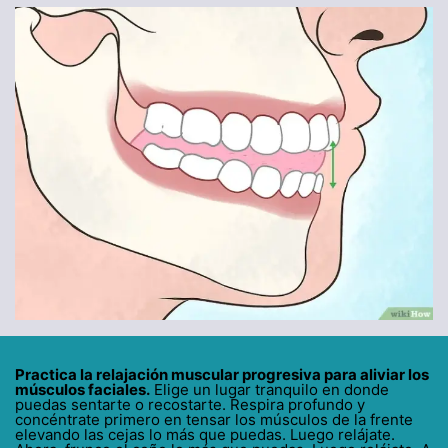
Practica la relajación muscular progresiva para aliviar los
músculos faciales.
Elige un lugar tranquilo en donde
puedas sentarte o recostarte. Respira profundo y
concéntrate primero en tensar los músculos de la frente
elevando las cejas lo más que puedas. Luego relájate.