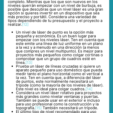
completo. Mientras que los que son nuevos en los
niveles querrán empezar con un nivel de burbuja, es
posible que descubras que un nivel láser es una gran
opción si quieres invertir en un dispositivo que sea
más preciso y portátil. Considera una variedad de
tipos dependiendo de tu presupuesto y el proyecto a
realizar.
[12]
Un nivel de láser de punto es la opción más
pequeña y económica. Es un buen lugar para
empezar con los niveles láser. Ten en cuenta que
este emite una línea de luz uniforme en un plano
a la vez y a menudo en una dirección (a menos
que compres un nivel multipunto). Es mejor para
proyectos más pequeños como colgar cortinas o
comprobar que un grupo de cuadros esté en
línea.
[13]
Prueba un láser de líneas cruzadas si quiere un
aparato pequeño para uso doméstico que pueda
medir tanto el plano horizontal como el vertical a
la vez. Ten en cuenta que, a diferencia del láser
de puntos, este normalmente necesitará un
trípode (como la mayoría de los niveles de láser).
Este nivel es ideal para colgar cuadros.
[14]
Considera un nivel láser rotativo para proyectos
más grandes como nivelar ventanas y puertas.
También se puede usar en el exterior e incluso
para uso profesional como la construcción y la
topografía.
[15]
También necesitará un trípode.
El último tipo de nivel recomendado para uso