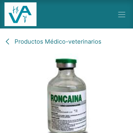
Ir al contenido
Productos Médico-veterinarios