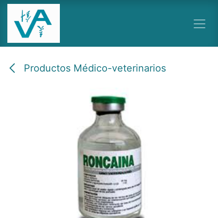
Ir al contenido
Productos Médico-veterinarios