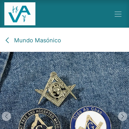
Ir al contenido
Mundo Masónico