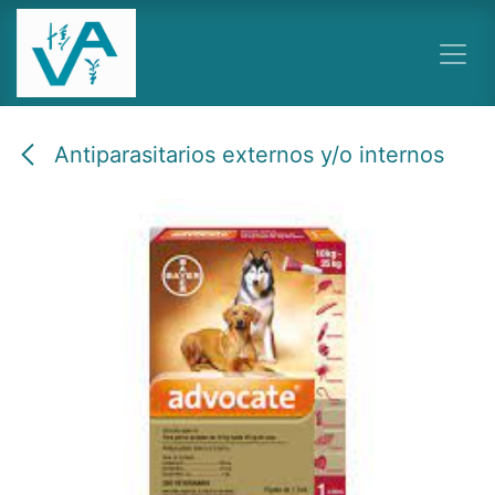
Ir al contenido
Antiparasitarios externos y/o internos