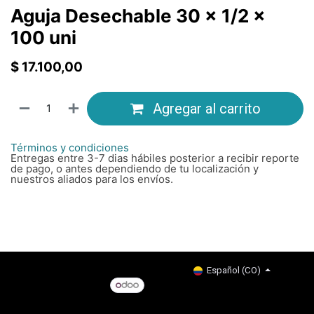
Aguja Desechable 30 x 1/2 x
100 uni
$
17.100,00
Agregar al carrito
Términos y condiciones
Entregas entre 3-7 dias hábiles posterior a recibir reporte
de pago, o antes dependiendo de tu localización y
nuestros aliados para los envíos.
Copyright © Company name
Español (CO)
Con tecnología de
- El #1
Comercio electrónico de
código abierto