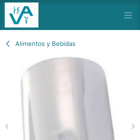
Ir al contenido
Alimentos y Bebidas