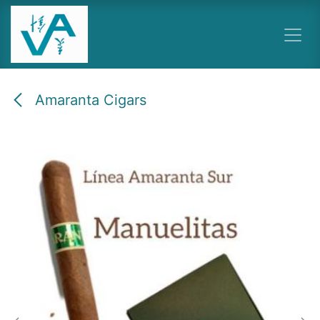
Ir al contenido
Amaranta Cigars