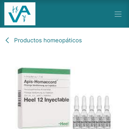
Ir al contenido
Productos homeopáticos