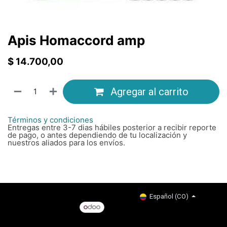
Apis Homaccord amp
$
14.700,00
Agregar al carrito
Términos y condiciones
Entregas entre 3-7 dias hábiles posterior a recibir reporte
de pago, o antes dependiendo de tu localización y
nuestros aliados para los envíos.
Copyright © Company name
Español (CO)
Con tecnología de
- El #1
Comercio electrónico de
código abierto