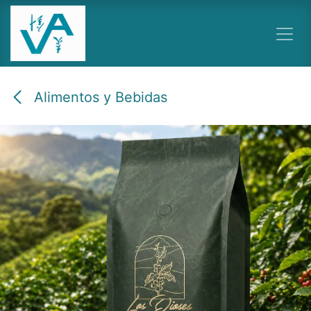
Ir al contenido
Alimentos y Bebidas