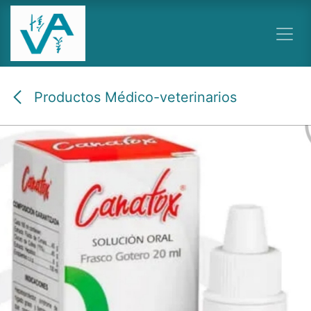
Ir al contenido
Productos Médico-veterinarios