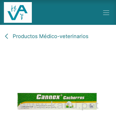
Ir al contenido
Productos Médico-veterinarios