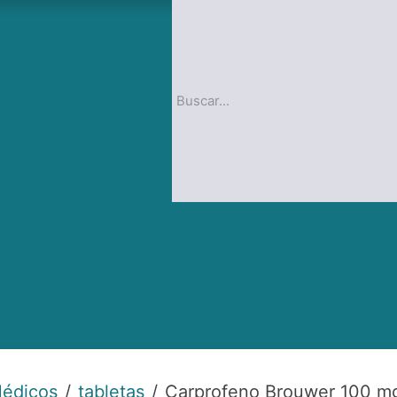
op
Blog
Médicos
tabletas
Carprofeno Brouwer 100 mg