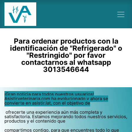
Ir al contenido
Para ordenar productos con la
identificación de "Refrigerado" o
"Restringido" por favor
contactarnos al whatsapp
3013546644
¡Gran noticia para todos nuestros usuarios!
Asistirveterinaria.com ha evolucionado y ahora se
convierte en asistir.lat, con el objetivo de
ofrecerte una experiencia aún más completa y
satisfactoria. Estamos mejorando todos nuestros servicios,
productos y el contenido que
compartimos contigo, para que encuentres todo lo que