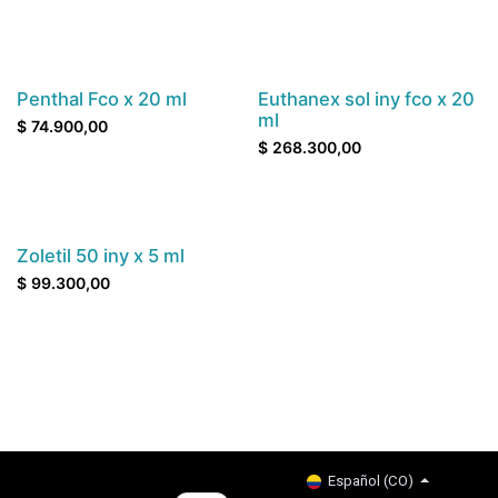
Contáctenos antes de comprar
Contáctenos antes de comprar
Penthal Fco x 20 ml
Euthanex sol iny fco x 20
ml
$
74.900,00
$
268.300,00
Zoletil 50 iny x 5 ml
$
99.300,00
Copyright © Company name
Español (CO)