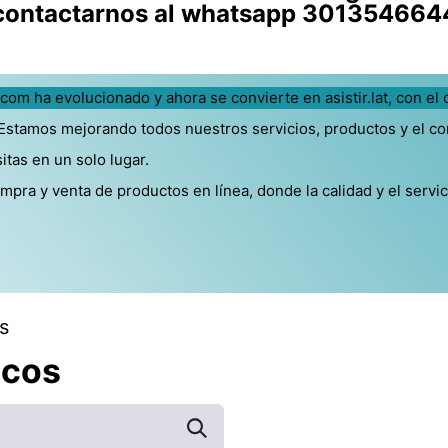
contactarnos al whatsapp 301354664
.com ha evolucionado y ahora se convierte en asistir.lat, con el 
 Estamos mejorando todos nuestros servicios, productos y el c
as en un solo lugar.​
pra y venta de productos en línea, donde la calidad y el servi
s
icos