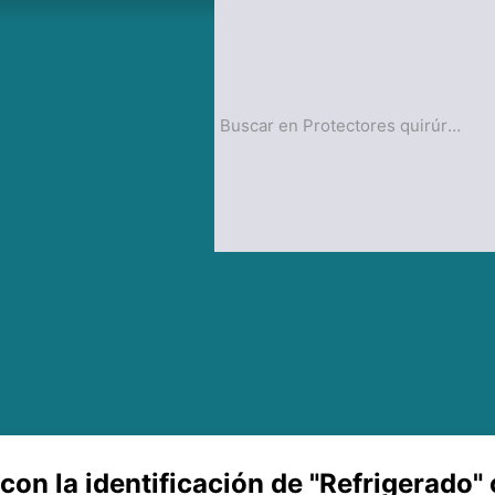
op
Blog
on la identificación de "Refrigerado" 