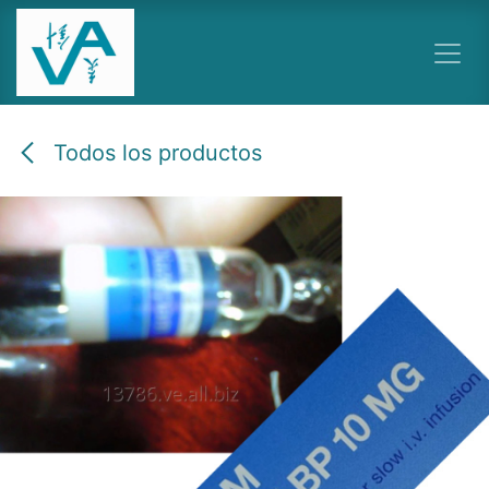
Ir al contenido
Todos los productos