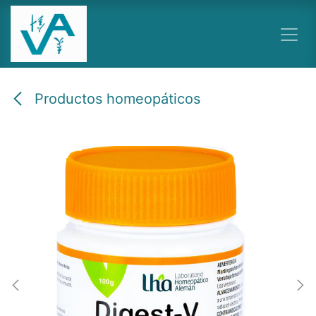
Ir al contenido
Productos homeopáticos