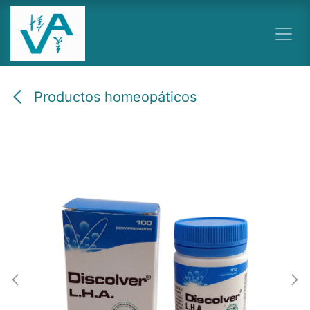
Ir al contenido
Productos homeopáticos