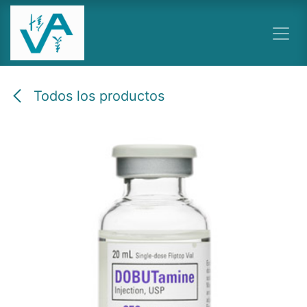
Ir al contenido
Todos los productos