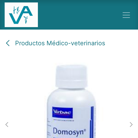
Ir al contenido
Productos Médico-veterinarios