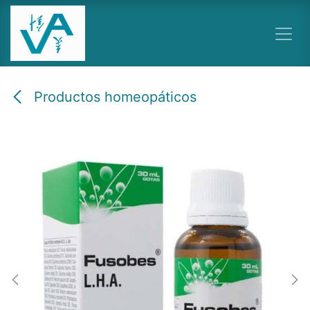
Ir al contenido
Productos homeopáticos