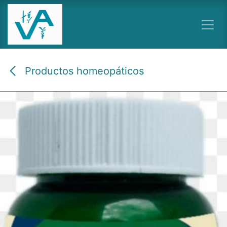
Ir al contenido
Productos homeopáticos