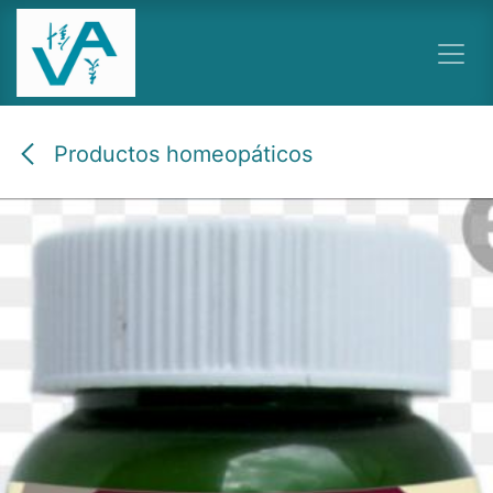
Ir al contenido
Productos homeopáticos