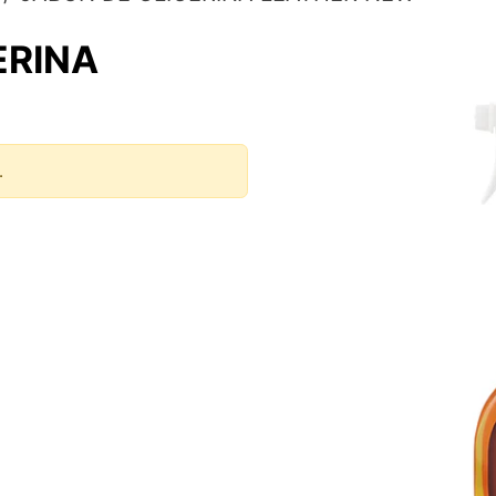
ERINA
.