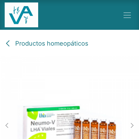
Ir al contenido
Productos homeopáticos