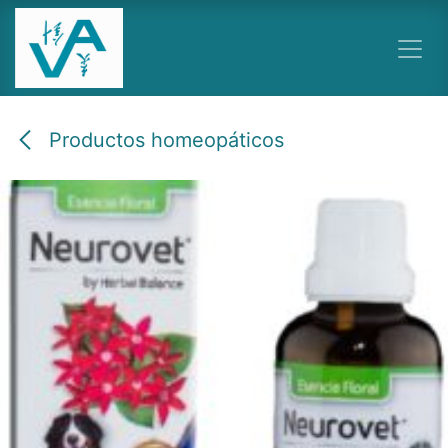
Ir al contenido
Productos homeopáticos