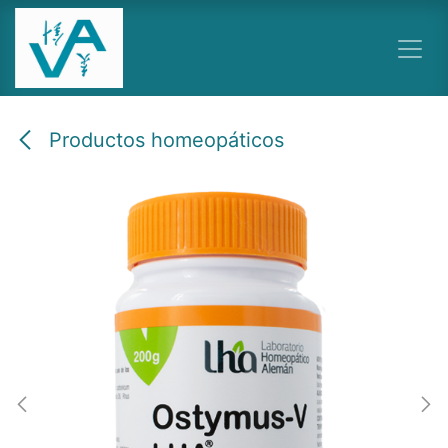
Ir al contenido
Productos homeopáticos