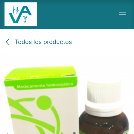
Ir al contenido
Todos los productos