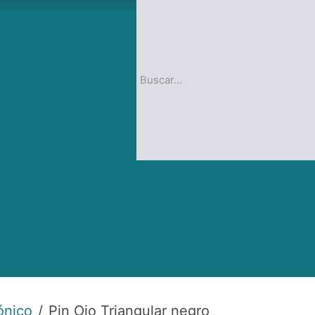
op
Blog
nico
Pin Ojo Triangular negro