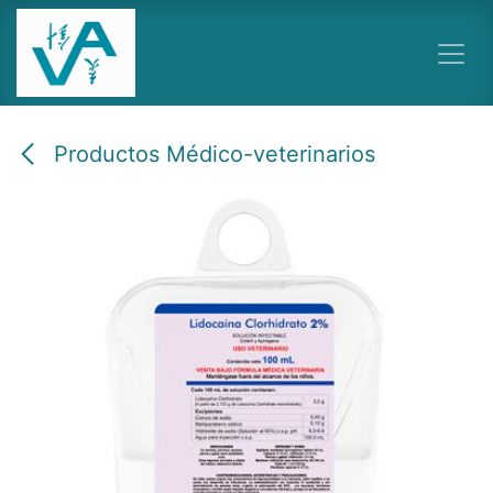
Ir al contenido
Productos Médico-veterinarios