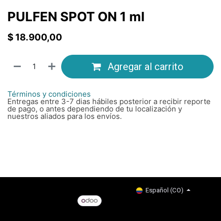
PULFEN SPOT ON 1 ml
$
18.900,00
Agregar al carrito
Términos y condiciones
Entregas entre 3-7 dias hábiles posterior a recibir reporte
de pago, o antes dependiendo de tu localización y
nuestros aliados para los envíos.
Copyright © Company name
Español (CO)
Con tecnología de
- El #1
Comercio electrónico de
código abierto