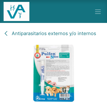
Ir al contenido
Antiparasitarios externos y/o internos