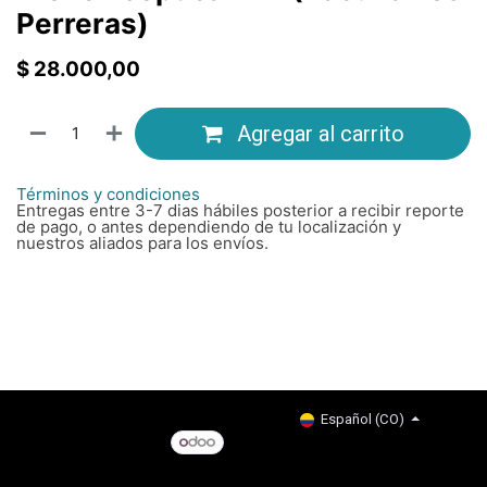
Perreras)
$
28.000,00
Agregar al carrito
Términos y condiciones
Entregas entre 3-7 dias hábiles posterior a recibir reporte
de pago, o antes dependiendo de tu localización y
nuestros aliados para los envíos.
Copyright © Company name
Español (CO)
Con tecnología de
- El #1
Comercio electrónico de
código abierto