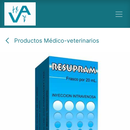
Ir al contenido
Productos Médico-veterinarios