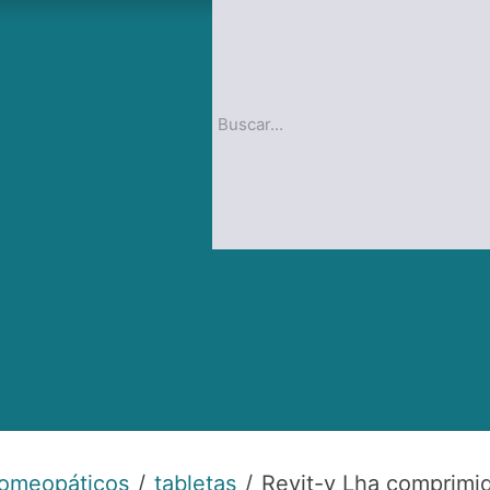
op
Blog
homeopáticos
tabletas
Revit-v Lha comprimid