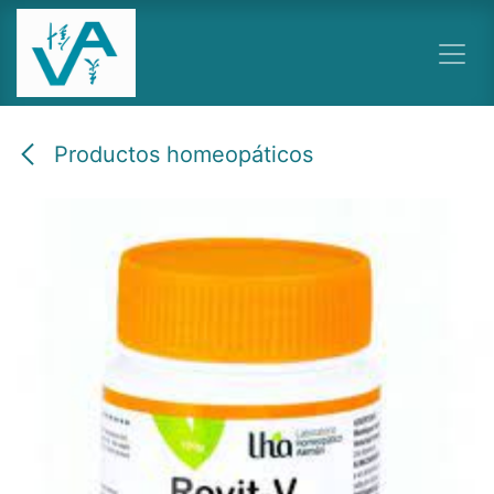
Ir al contenido
Productos homeopáticos