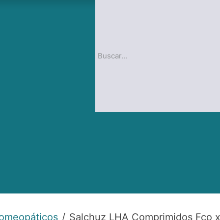
op
Blog
homeopáticos
Salchuz LHA Comprimidos Fco x