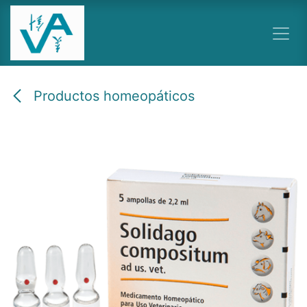
Ir al contenido
Productos homeopáticos