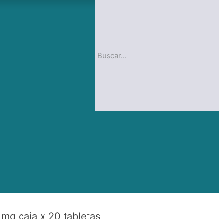
op
Blog
 mg caja x 20 tabletas