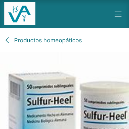
Ir al contenido
Productos homeopáticos