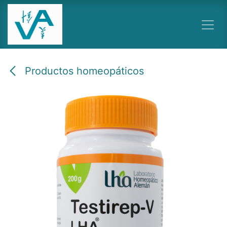
Ir al contenido
Productos homeopáticos