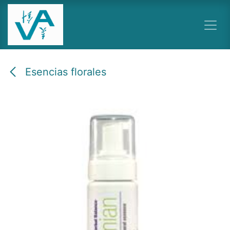
Ir al contenido
Esencias florales