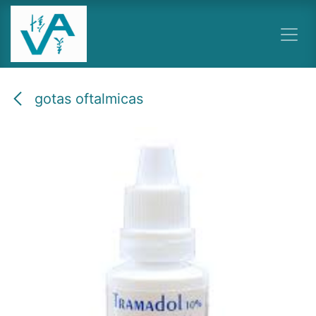
Ir al contenido
gotas oftalmicas